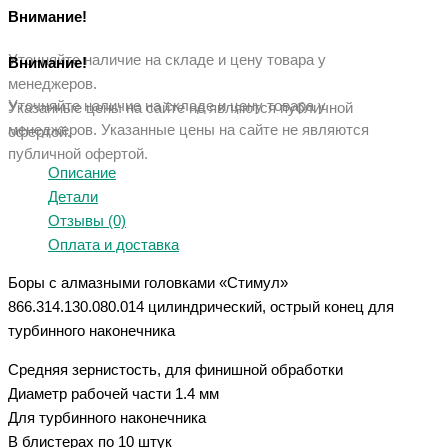
Внимание!
Уточняйте наличие на складе и цену товара у
Внимание!
менеджеров.
Уточняйте наличие на складе и цену товара у
Указанные цены на сайте не являются публичной
менеджеров. Указанные ц
ены на сайте не являются
офертой.
публичной офертой.
Описание
Детали
Отзывы (0)
Оплата и доставка
Боры с алмазными головками «Стимул»
866.314.130.080.014 цилиндрический, острый конец для
турбинного наконечника
Средняя зернистость, для финишной обработки
Диаметр рабочей части 1.4 мм
Для турбинного наконечника
В блистерах по 10 штук