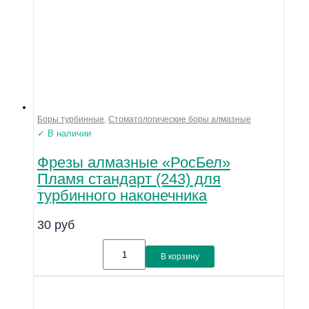
Боры турбинные
,
Стоматологические боры алмазные
✓ В наличии
Фрезы алмазные «РосБел»
Пламя стандарт (243) для
турбинного наконечника
30
руб
В корзину