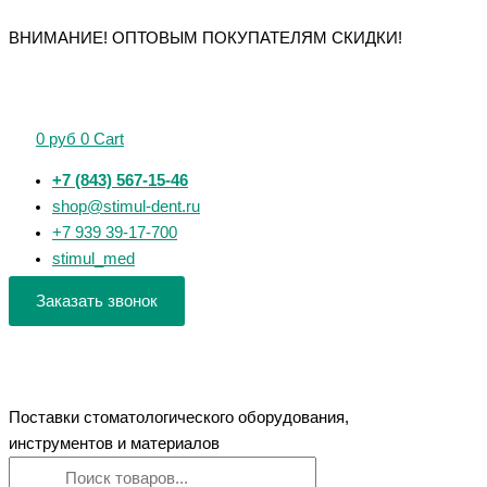
Перейти
Поиск
Поиск
Количество
Количество
Количество
Количество
Количество
ВНИМАНИЕ! ОПТОВЫМ ПОКУПАТЕЛЯМ СКИДКИ!
к
товаров
товаров
товара
товара
товара
товара
товара
содержимому
Фрезы
Фрезы
Фрезы
Фрезы
Головки
алмазные
алмазные
алмазные
алмазные
алмазные
"РосБел"
"РосБел"
"РосБел"
"РосБел"
для
0
руб
0
Cart
Цилиндр,
Цилиндр
Межзубной
Цилиндр,
турбинного
острый
(107)
бор
полусферический
наконечника
+7 (843) 567-15-46
конец
для
(465)
конец
Ø
shop@stimul-dent.ru
(126)
турбинного
для
(137)
2
+7 939 39-17-700
для
наконечника
турбинного
для
-
stimul_med
турбинного
наконечника
турбинного
3
наконечника
наконечника
мм
Заказать звонок
(упак.20шт)
(КМИЗ)
Поставки стоматологического оборудования,
инструментов и материалов