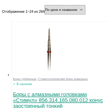
минимальная цена
максимальная цена
Отображение 1–24 из 284
Производитель
Страна
Город
Тип товара
Разъем
Охлаждение
Форма
Нарезка
Зернистость
Диаметр хвостовика (мм)
Боры турбинные
,
Стоматологические боры алмазные
Диаметр рабочей части (мм)
✓ В наличии
Боры с алмазными головками
Напряжение
«Стимул» 856.314.165.080.012 конус
Размер
заостренный тонкий
Материал