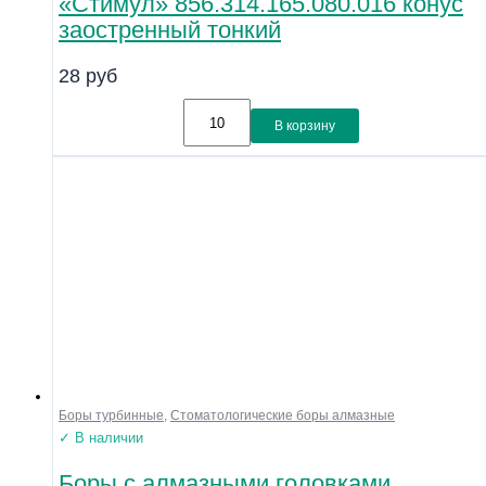
«Стимул» 856.314.165.080.016 конус
заостренный тонкий
28
руб
В корзину
Боры турбинные
,
Стоматологические боры алмазные
✓ В наличии
Боры с алмазными головками