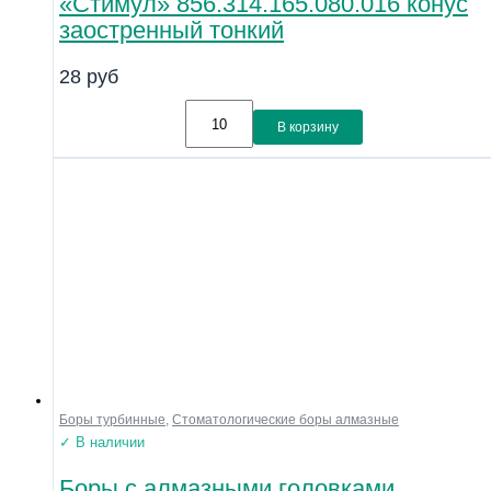
«Стимул» 856.314.165.080.016 конус
заостренный тонкий
28
руб
В корзину
Боры турбинные
,
Стоматологические боры алмазные
✓ В наличии
Боры с алмазными головками