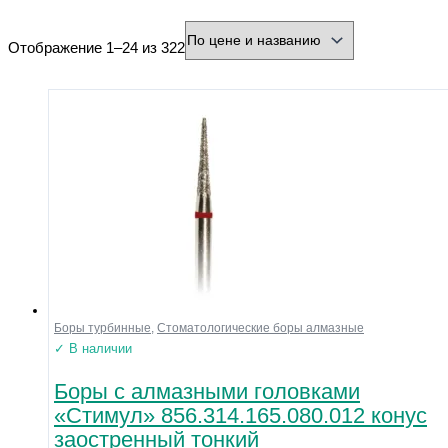
минимальная цена
максимальная цена
Отображение 1–24 из 322
Бренд
Производитель
Страна
Город
Тип товара
Разъем
Охлаждение
Форма
Нарезка
Зернистость
Боры турбинные
,
Стоматологические боры алмазные
Диаметр рабочей части (мм)
✓ В наличии
Боры с алмазными головками
Напряжение
«Стимул» 856.314.165.080.012 конус
Размер
заостренный тонкий
Материал