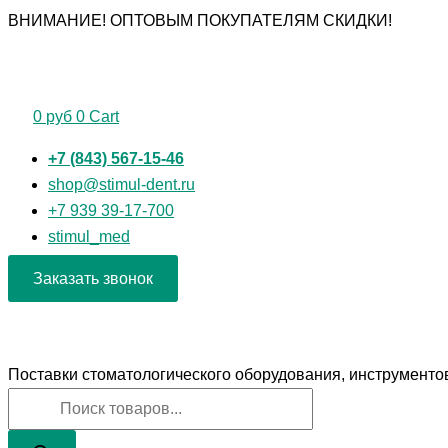
Перейти
Поиск
Поиск
ВНИМАНИЕ! ОПТОВЫМ ПОКУПАТЕЛЯМ СКИДКИ!
к
товаров
товаров
содержимому
0
руб
0
Cart
+7 (843) 567-15-46
shop@stimul-dent.ru
+7 939 39-17-700
stimul_med
Заказать звонок
Поставки стоматологического оборудования, инструменто