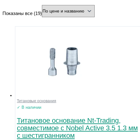
минимальная цена
максимальная цена
Показаны все (19)
Бренд
Производитель
Страна
Город
Тип товара
Разъем
Охлаждение
Форма
Нарезка
Зернистость
Титановые основания
Диаметр хвостовика (мм)
✓ В наличии
Диаметр рабочей части (мм)
Титановое основание Nt-Trading,
совместимое с Nobel Active 3.5 1.3 мм
Напряжение
с шестигранником
Размер