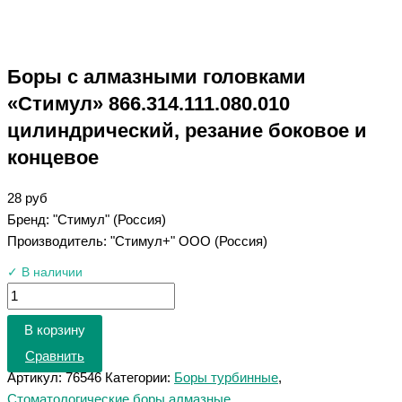
Боры с алмазными головками
«Стимул» 866.314.111.080.010
цилиндрический, резание боковое и
концевое
28
руб
Бренд: "Стимул" (Россия)
Производитель: "Стимул+" ООО (Россия)
✓ В наличии
В корзину
Сравнить
Артикул:
76546
Категории:
Боры турбинные
,
Стоматологические боры алмазные