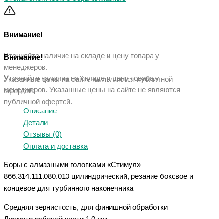
Внимание!
Уточняйте наличие на складе и цену товара у
Внимание!
менеджеров.
Уточняйте наличие на складе и цену товара у
Указанные цены на сайте не являются публичной
менеджеров. Указанные ц
ены на сайте не являются
офертой.
публичной офертой.
Описание
Детали
Отзывы (0)
Оплата и доставка
Боры с алмазными головками «Стимул»
866.314.111.080.010 цилиндрический, резание боковое и
концевое для турбинного наконечника
Средняя зернистость, для финишной обработки
Диаметр рабочей части 1.0 мм