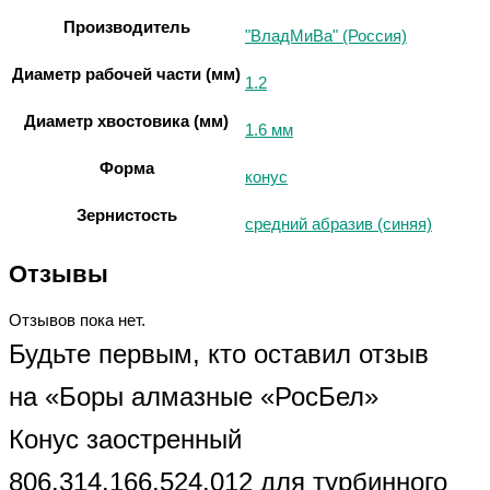
Производитель
"ВладМиВа" (Россия)
Диаметр рабочей части (мм)
1.2
Диаметр хвостовика (мм)
1.6 мм
Форма
конус
Зернистость
средний абразив (синяя)
Отзывы
Отзывов пока нет.
Будьте первым, кто оставил отзыв
на «Боры алмазные «РосБел»
Конус заостренный
806.314.166.524.012 для турбинного