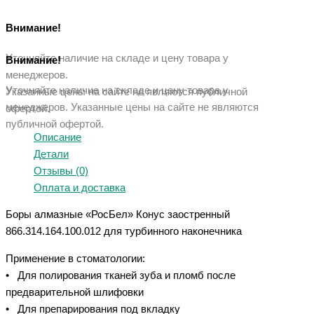
Внимание!
Уточняйте наличие на складе и цену товара у
Внимание!
менеджеров.
Уточняйте наличие на складе и цену товара у
Указанные цены на сайте не являются публичной
менеджеров. Указанные ц
ены на сайте не являются
офертой.
публичной офертой.
Описание
Детали
Отзывы (0)
Оплата и доставка
Боры алмазные «РосБел» Конус заостренный
866.314.164.100.012 для турбинного наконечника
Применение в стоматологии:
• Для полирования тканей зуба и пломб после
предварительной шлифовки
• Для препарирования под вкладку