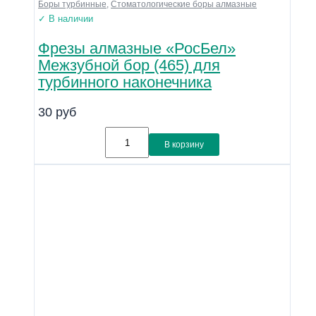
Боры турбинные
,
Стоматологические боры алмазные
✓ В наличии
Фрезы алмазные «РосБел»
Межзубной бор (465) для
турбинного наконечника
30
руб
В корзину