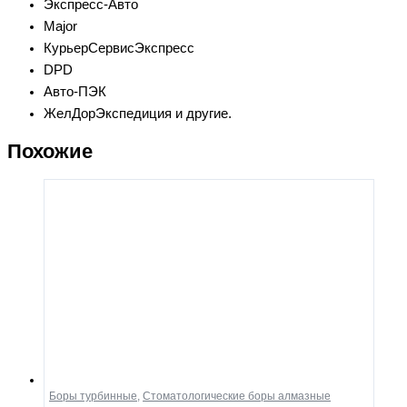
Экспресс-Авто
Major
КурьерСервисЭкспресс
DPD
Авто-ПЭК
ЖелДорЭкспедиция и другие.
Похожие
Боры турбинные
,
Стоматологические боры алмазные