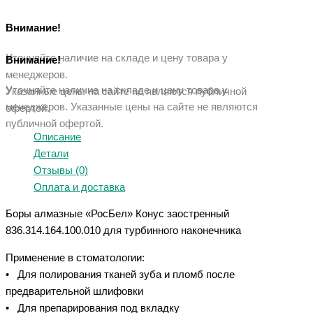
Внимание!
Уточняйте наличие на складе и цену товара у
Внимание!
менеджеров.
Уточняйте наличие на складе и цену товара у
Указанные цены на сайте не являются публичной
менеджеров. Указанные ц
ены на сайте не являются
офертой.
публичной офертой.
Описание
Детали
Отзывы (0)
Оплата и доставка
Боры алмазные «РосБел» Конус заостренный
836.314.164.100.010 для турбинного наконечника
Применение в стоматологии:
• Для полирования тканей зуба и пломб после
предварительной шлифовки
• Для препарирования под вкладку