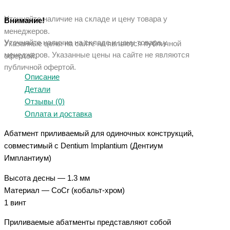
Уточняйте наличие на складе и цену товара у
Внимание!
менеджеров.
Уточняйте наличие на складе и цену товара у
Указанные цены на сайте не являются публичной
менеджеров. Указанные ц
ены на сайте не являются
офертой.
публичной офертой.
Описание
Детали
Отзывы (0)
Оплата и доставка
Абатмент приливаемый для одиночных конструкций,
совместимый с Dentium Implantium (Дентиум
Имплантиум)
Высота десны — 1.3 мм
Материал — CoCr (кобальт-хром)
1 винт
Приливаемые абатменты представляют собой