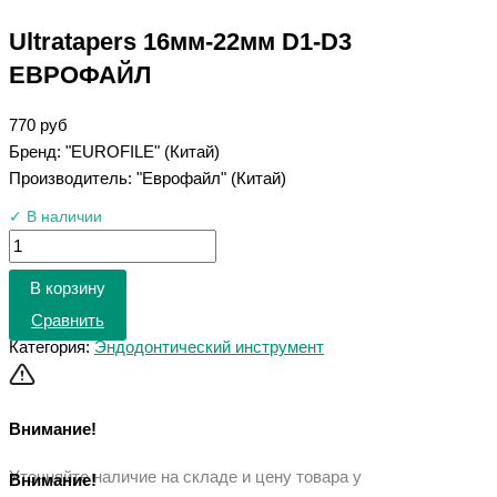
Ultratapers 16мм-22мм D1-D3
ЕВРОФАЙЛ
770
руб
Бренд: "EUROFILE" (Китай)
Производитель: "Еврофайл" (Китай)
✓ В наличии
В корзину
Сравнить
Категория:
Эндодонтический инструмент
Внимание!
Уточняйте наличие на складе и цену товара у
Внимание!