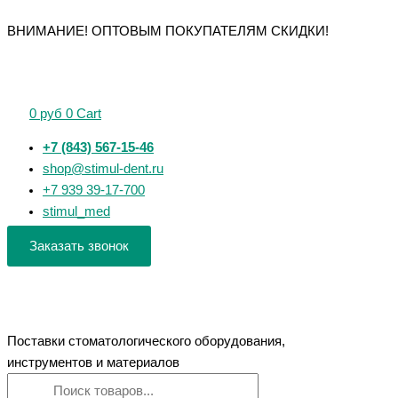
Перейти
Поиск
Поиск
Количество
Количество
Количество
Количество
Количество
ВНИМАНИЕ! ОПТОВЫМ ПОКУПАТЕЛЯМ СКИДКИ!
к
товаров
товаров
товара
товара
товара
товара
товара
содержимому
Ultratapers
K-
H-
Ultratapers
Multitaper
16мм-22мм
File
Files
31мм
Files
D1-
M-
25мм
SX-
25мм
0
руб
0
Cart
D3
Access
ассорти
F3
WP21
ЕВРОФАЙЛ
25мм
№
ЕВРОФАЙЛ
ЕВРОФАЙЛ
+7 (843) 567-15-46
008
№15-
shop@stimul-dent.ru
Dentsply
40
+7 939 39-17-700
Maillefer
ЕВРОФАЙЛ
stimul_med
Заказать звонок
Поставки стоматологического оборудования,
инструментов и материалов