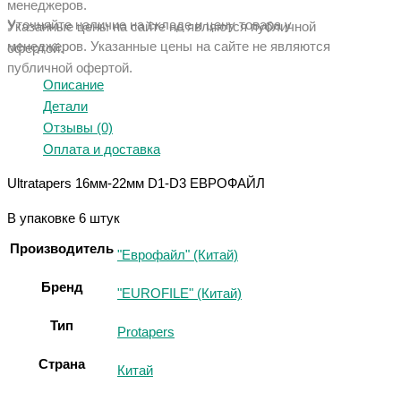
менеджеров.
Уточняйте наличие на складе и цену товара у
Указанные цены на сайте не являются публичной
менеджеров. Указанные ц
ены на сайте не являются
офертой.
публичной офертой.
Описание
Детали
Отзывы (0)
Оплата и доставка
Ultratapers 16мм-22мм D1-D3 ЕВРОФАЙЛ
В упаковке 6 штук
Производитель
"Еврофайл" (Китай)
Бренд
"EUROFILE" (Китай)
Тип
Protapers
Страна
Китай