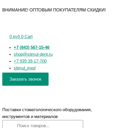
Перейти
Поиск
Поиск
Количество
Количество
Количество
Количество
Количество
ВНИМАНИЕ! ОПТОВЫМ ПОКУПАТЕЛЯМ СКИДКИ!
к
товаров
товаров
товара
товара
товара
товара
товара
содержимому
H-
H-
H-
Ultrataper
UltraGlider
Files
Files
Files
Next
25мм
25мм
25мм
25мм
25мм
016
0
руб
0
Cart
ассорти
№40
№30
X1
ЕВРОФАЙЛ
№
ЕВРОФАЙЛ
ЕВРОФАЙЛ
ЕВРОФАЙЛ
+7 (843) 567-15-46
№15-
shop@stimul-dent.ru
40
+7 939 39-17-700
ЕВРОФАЙЛ
stimul_med
Заказать звонок
Поставки стоматологического оборудования,
инструментов и материалов