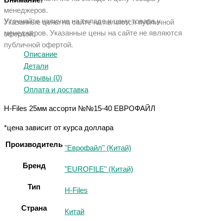
Внимание!
менеджеров.
Уточняйте наличие на складе и цену товара у
Указанные цены на сайте не являются публичной
менеджеров. Указанные ц
ены на сайте не являются
офертой.
публичной офертой.
Описание
Детали
Отзывы (0)
Оплата и доставка
H-Files 25мм ассорти №№15-40 ЕВРОФАЙЛ
*цена зависит от курса доллара
Производитель
"Еврофайл" (Китай)
Бренд
"EUROFILE" (Китай)
Тип
H-Files
Страна
Китай