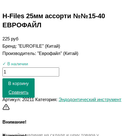
H-Files 25мм ассорти №№15-40
ЕВРОФАЙЛ
225
руб
Бренд: "EUROFILE" (Китай)
Производитель: "Еврофайл" (Китай)
✓ В наличии
В корзину
Сравнить
Артикул:
20211
Категория:
Эндодонтический инструмент
Внимание!
Уточняйте наличие на складе и цену товара у