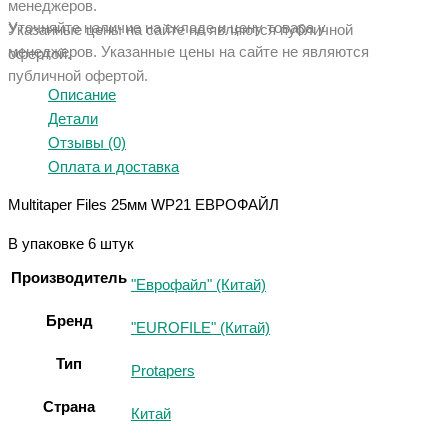
менеджеров.
Уточняйте наличие на складе и цену товара у
Указанные цены на сайте не являются публичной
менеджеров. Указанные ц
ены на сайте не являются
офертой.
публичной офертой.
Описание
Детали
Отзывы (0)
Оплата и доставка
Multitaper Files 25мм WP21 ЕВРОФАЙЛ
В упаковке 6 штук
Производитель
"Еврофайл" (Китай)
Бренд
"EUROFILE" (Китай)
Тип
Protapers
Страна
Китай