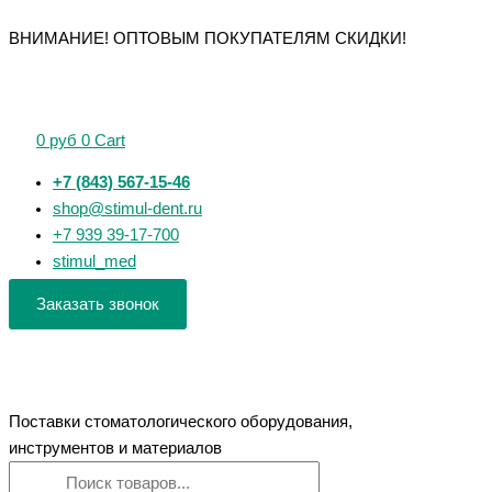
Перейти
Поиск
Поиск
Количество
Количество
Количество
Количество
Количество
ВНИМАНИЕ! ОПТОВЫМ ПОКУПАТЕЛЯМ СКИДКИ!
к
товаров
товаров
товара
товара
товара
товара
товара
содержимому
Multitaper
H-
H-
Ultratapers
UltraGlider
Files
Files
Files
31мм
31мм
25мм
25мм
25мм
SX-
016
0
руб
0
Cart
WP21
№10
№40
F3
ЕВРОФАЙЛ
ЕВРОФАЙЛ
ЕВРОФАЙЛ
ЕВРОФАЙЛ
ЕВРОФАЙЛ
+7 (843) 567-15-46
shop@stimul-dent.ru
+7 939 39-17-700
stimul_med
Заказать звонок
Поставки стоматологического оборудования,
инструментов и материалов