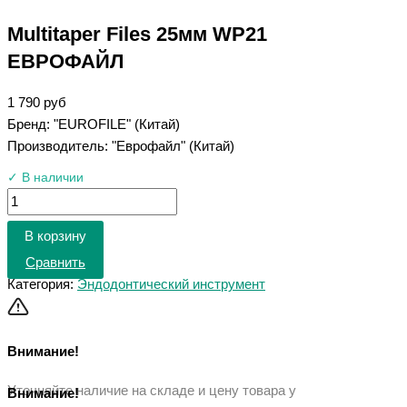
Multitaper Files 25мм WP21
ЕВРОФАЙЛ
1 790
руб
Бренд: "EUROFILE" (Китай)
Производитель: "Еврофайл" (Китай)
✓ В наличии
В корзину
Сравнить
Категория:
Эндодонтический инструмент
Внимание!
Уточняйте наличие на складе и цену товара у
Внимание!