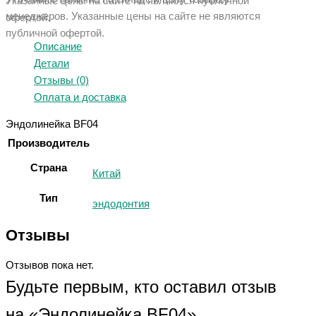
Указанные цены на сайте не являются публичной
менеджеров. Указанные ц
ены на сайте не являются
офертой.
публичной офертой.
Описание
Детали
Отзывы (0)
Оплата и доставка
Эндолинейка BF04
Производитель
Страна
Китай
Тип
эндодонтия
Отзывы
Отзывов пока нет.
Будьте первым, кто оставил отзыв
на «Эндолинейка BF04»