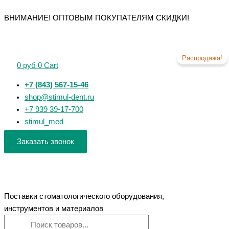
Перейти
Поиск
Поиск
Количество
Первоначальная
Текущая
Количество
Количество
Количество
Количество
ВНИМАНИЕ! ОПТОВЫМ ПОКУПАТЕЛЯМ СКИДКИ!
к
товаров
товаров
товара
цена
цена:
товара
товара
товара
товара
содержимому
Эндолинейка
составляла
115 руб.
H-
Ultratapers
Multitaper
NiTi-
BF04
135 руб.
Files
18мм
Files
Files
25мм
D2
25мм
31мм
Распродажа!
0
руб
0
Cart
№20
ЕВРОФАЙЛ
WP21
VDW
ЕВРОФАЙЛ
ЕВРОФАЙЛ
+7 (843) 567-15-46
shop@stimul-dent.ru
+7 939 39-17-700
stimul_med
Заказать звонок
Поставки стоматологического оборудования,
инструментов и материалов