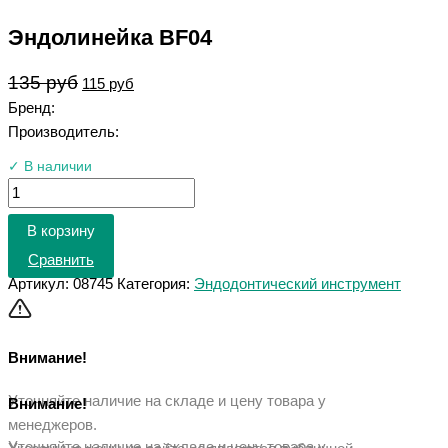
Эндолинейка BF04
135
руб
115
руб
Бренд:
Производитель:
✓ В наличии
В корзину
Сравнить
Артикул:
08745
Категория:
Эндодонтический инструмент
Внимание!
Уточняйте наличие на складе и цену товара у
Внимание!
менеджеров.
Уточняйте наличие на складе и цену товара у