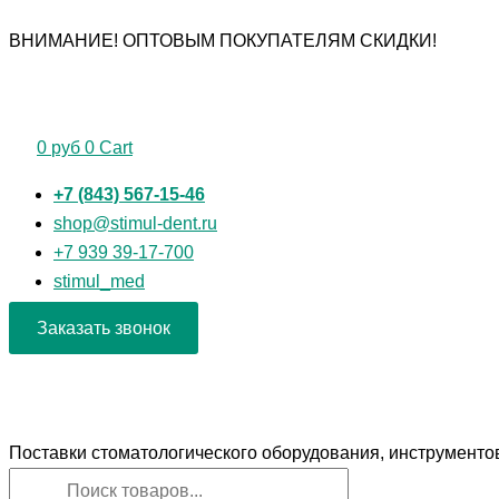
Перейти
Поиск
Поиск
Количество
ВНИМАНИЕ! ОПТОВЫМ ПОКУПАТЕЛЯМ СКИДКИ!
к
товаров
товаров
товара
содержимому
Боры
с
алмазными
0
руб
0
Cart
головками
"Стимул"
+7 (843) 567-15-46
866.314.173.100.014
shop@stimul-dent.ru
конусный,
+7 939 39-17-700
усеченный
stimul_med
конусный
Заказать звонок
Поставки стоматологического оборудования, инструменто