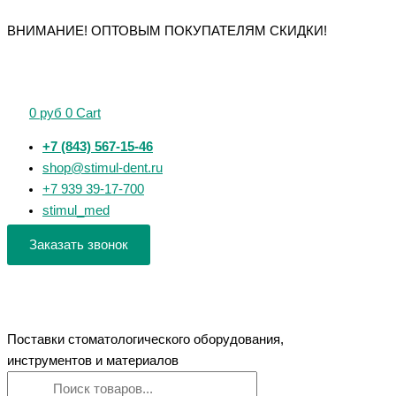
Перейти
Поиск
Поиск
Количество
Количество
Количество
Количество
Количество
ВНИМАНИЕ! ОПТОВЫМ ПОКУПАТЕЛЯМ СКИДКИ!
к
товаров
товаров
товара
товара
товара
товара
товара
содержимому
УСМФ
Стерилизатор
Woson
HDR-
VS
1.0
настенный
SEAL-
500
600
Мастер
AQ-
100
-
-
0
руб
0
Cart
Арт
201
(SELIN)
визиограф
аспирационная
-
запечатывающее
система
+7 (843) 567-15-46
универсальное
устройство
влажного
shop@stimul-dent.ru
фрезерно-
типа
+7 939 39-17-700
параллелометрическое
stimul_med
устройство
Заказать звонок
Поставки стоматологического оборудования,
инструментов и материалов