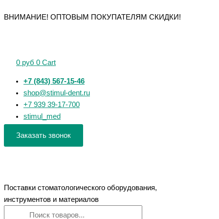
Перейти
Поиск
Поиск
Количество
Количество
Количество
Количество
Количество
ВНИМАНИЕ! ОПТОВЫМ ПОКУПАТЕЛЯМ СКИДКИ!
к
товаров
товаров
товара
товара
товара
товара
товара
содержимому
LABO-
Обтуратор
VS
Owandy
Mercury
III
Pen
300
OPTEO
Vista
CAM
для
S
-
PRO
0
руб
0
Cart
вытяжная
апикальной
-
визиограф
(4K)
система
части
аспирационная
микроскоп
+7 (843) 567-15-46
канала
система
shop@stimul-dent.ru
влажного
+7 939 39-17-700
типа
stimul_med
Заказать звонок
Поставки стоматологического оборудования,
инструментов и материалов