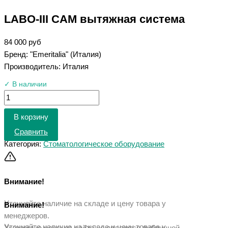
LABO-III CAM вытяжная система
84 000
руб
Бренд: "Emeritalia" (Италия)
Производитель: Италия
✓ В наличии
В корзину
Сравнить
Категория:
Стоматологическое оборудование
Внимание!
Уточняйте наличие на складе и цену товара у
Внимание!
менеджеров.
Уточняйте наличие на складе и цену товара у