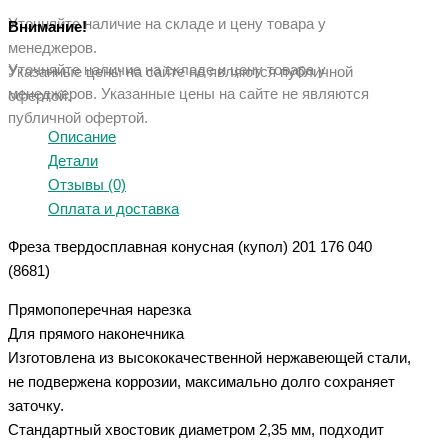
Уточняйте наличие на складе и цену товара у
Внимание!
менеджеров.
Уточняйте наличие на складе и цену товара у
Указанные цены на сайте не являются публичной
менеджеров. Указанные ц
ены на сайте не являются
офертой.
публичной офертой.
Описание
Детали
Отзывы (0)
Оплата и доставка
Фреза твердосплавная конусная (купол) 201 176 040
(8681)
Прямопоперечная нарезка
Для прямого наконечника
Изготовлена из высококачественной нержавеющей стали,
не подвержена коррозии, максимально долго сохраняет
заточку.
Стандартный хвостовик диаметром 2,35 мм, подходит