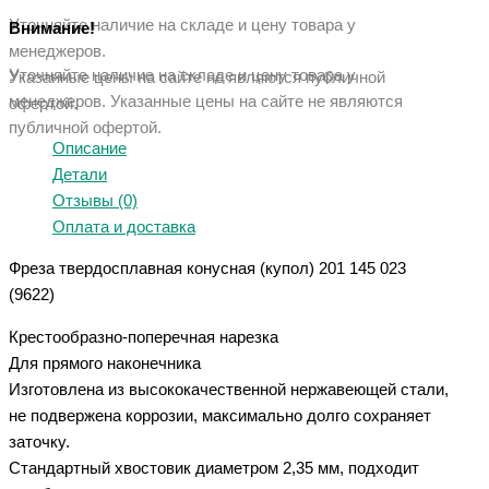
Уточняйте наличие на складе и цену товара у
Внимание!
менеджеров.
Уточняйте наличие на складе и цену товара у
Указанные цены на сайте не являются публичной
менеджеров. Указанные ц
ены на сайте не являются
офертой.
публичной офертой.
Описание
Детали
Отзывы (0)
Оплата и доставка
Фреза твердосплавная конусная (купол) 201 145 023
(9622)
Крестообразно-поперечная нарезка
Для прямого наконечника
Изготовлена из высококачественной нержавеющей стали,
не подвержена коррозии, максимально долго сохраняет
заточку.
Стандартный хвостовик диаметром 2,35 мм, подходит