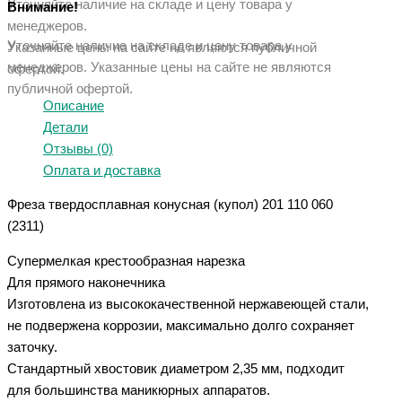
Уточняйте наличие на складе и цену товара у
Внимание!
менеджеров.
Уточняйте наличие на складе и цену товара у
Указанные цены на сайте не являются публичной
менеджеров. Указанные ц
ены на сайте не являются
офертой.
публичной офертой.
Описание
Детали
Отзывы (0)
Оплата и доставка
Фреза твердосплавная конусная (купол) 201 110 060
(2311)
Супермелкая крестообразная нарезка
Для прямого наконечника
Изготовлена из высококачественной нержавеющей стали,
не подвержена коррозии, максимально долго сохраняет
заточку.
Стандартный хвостовик диаметром 2,35 мм, подходит
для большинства маникюрных аппаратов.