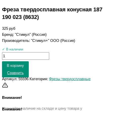
Фреза твердосплавная конусная 187
190 023 (8632)
325
руб
Бренд: "Стимул" (Россия)
Производитель: "Стимул+" ООО (Россия)
✓ В наличии
В корзину
Сравнить
Артикул:
55596
Категория:
Фрезы твердосплавные
Внимание!
Уточняйте наличие на складе и цену товара у
Внимание!