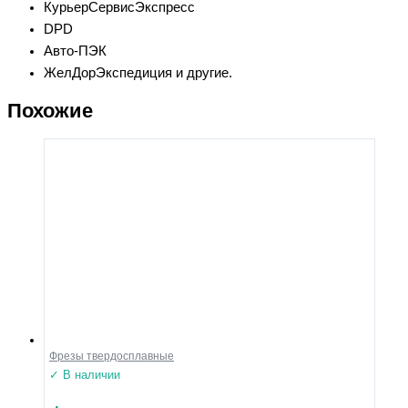
КурьерСервисЭкспресс
DPD
Авто-ПЭК
ЖелДорЭкспедиция и другие.
Похожие
Фрезы твердосплавные
✓ В наличии