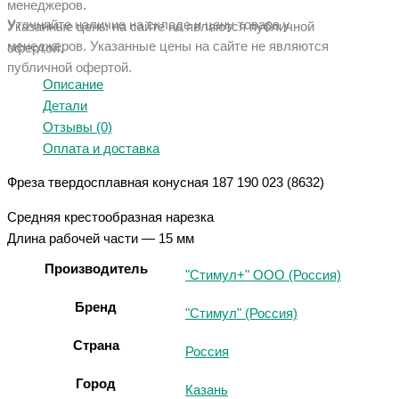
менеджеров.
Уточняйте наличие на складе и цену товара у
Указанные цены на сайте не являются публичной
менеджеров. Указанные ц
ены на сайте не являются
офертой.
публичной офертой.
Описание
Детали
Отзывы (0)
Оплата и доставка
Фреза твердосплавная конусная 187 190 023 (8632)
Средняя крестообразная нарезка
Длина рабочей части — 15 мм
Производитель
"Стимул+" ООО (Россия)
Бренд
"Стимул" (Россия)
Страна
Россия
Город
Казань