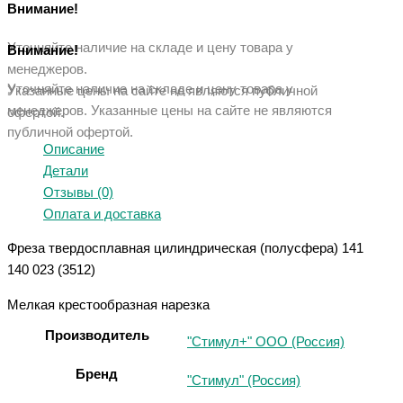
Внимание!
Уточняйте наличие на складе и цену товара у
Внимание!
менеджеров.
Уточняйте наличие на складе и цену товара у
Указанные цены на сайте не являются публичной
менеджеров. Указанные ц
ены на сайте не являются
офертой.
публичной офертой.
Описание
Детали
Отзывы (0)
Оплата и доставка
Фреза твердосплавная цилиндрическая (полусфера) 141
140 023 (3512)
Мелкая крестообразная нарезка
Производитель
"Стимул+" ООО (Россия)
Бренд
"Стимул" (Россия)