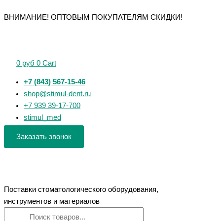
Перейти
Поиск
Поиск
Количество
Количество
Количество
Количество
Количество
ВНИМАНИЕ! ОПТОВЫМ ПОКУПАТЕЛЯМ СКИДКИ!
к
товаров
товаров
товара
товара
товара
товара
товара
содержимому
Воск
Полиры
Головки
Полоски
Ложка
базисный
Конус
эластичные
(штрипсы)
оттискная
моделировочный
до
"Колесо",
алмазные
металлическая
0
руб
0
Cart
Денест
4
Kenda
"АГРИ"
для
в
мм
(5
верхней
+7 (843) 567-15-46
пластинах
для
шт)
челюсти
shop@stimul-dent.ru
турбинного
(Пакистан)
+7 939 39-17-700
наконечника
stimul_med
Заказать звонок
Поставки стоматологического оборудования,
инструментов и материалов