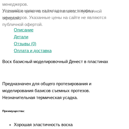
менеджеров.
Уточняйте наличие на складе и цену товара у
Указанные цены на сайте не являются публичной
менеджеров. Указанные ц
ены на сайте не являются
офертой.
публичной офертой.
Описание
Детали
Отзывы (0)
Оплата и доставка
Воск базисный моделировочный Денест в пластинах
Предназначен для общего протезирования и
моделирования базисов съемных протезов.
Незначительная термическая усадка.
Преимущества:
Хорошая эластичность воска