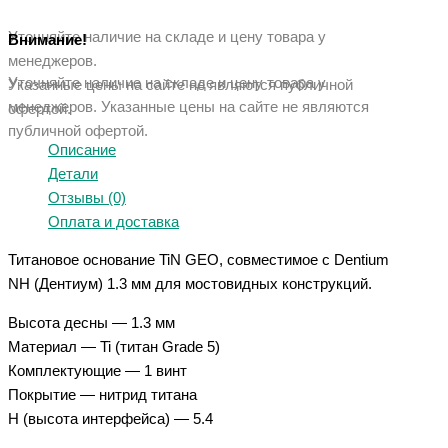
Уточняйте наличие на складе и цену товара у
Внимание!
менеджеров.
Уточняйте наличие на складе и цену товара у
Указанные цены на сайте не являются публичной
менеджеров. Указанные ц
ены на сайте не являются
офертой.
публичной офертой.
Описание
Детали
Отзывы (0)
Оплата и доставка
Титановое основание TiN GEO, совместимое с Dentium
NH (Дентиум) 1.3 мм для мостовидных конструкций.
Высота десны — 1.3 мм
Материал — Ti (титан Grade 5)
Комплектующие — 1 винт
Покрытие — нитрид титана
Н (высота интерфейса) — 5.4