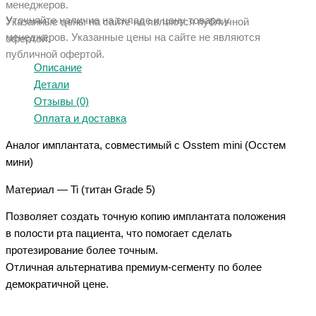
менеджеров.
Уточняйте наличие на складе и цену товара у
Указанные цены на сайте не являются публичной
менеджеров. Указанные ц
ены на сайте не являются
офертой.
публичной офертой.
Описание
Детали
Отзывы (0)
Оплата и доставка
Аналог имплантата, совместимый с Osstem mini (Осстем
мини)
Материал — Ti (титан Grade 5)
Позволяет создать точную копию имплантата положения
в полости рта пациента, что помогает сделать
протезирование более точным.
Отличная альтернатива премиум-сегменту по более
демократичной цене.