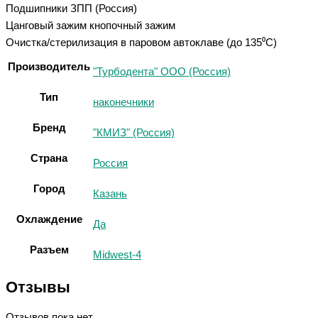
Подшипники ЗПП (Россия)
Цанговый зажим кнопочный зажим
Очистка/стерилизация в паровом автоклаве (до 135⁰С)
Производитель
"Турбодента" ООО (Россия)
Тип
наконечники
Бренд
"КМИЗ" (Россия)
Страна
Россия
Город
Казань
Охлаждение
Да
Разъем
Midwest-4
Отзывы
Отзывов пока нет.