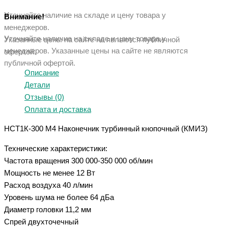
Уточняйте наличие на складе и цену товара у
Внимание!
менеджеров.
Уточняйте наличие на складе и цену товара у
Указанные цены на сайте не являются публичной
менеджеров. Указанные ц
ены на сайте не являются
офертой.
публичной офертой.
Описание
Детали
Отзывы (0)
Оплата и доставка
НСТ1К-300 М4 Наконечник турбинный кнопочный (КМИЗ)
Технические характеристики:
Частота вращения 300 000-350 000 об/мин
Мощность не менее 12 Вт
Расход воздуха 40 л/мин
Уровень шума не более 64 дБа
Диаметр головки 11,2 мм
Спрей двухточечный