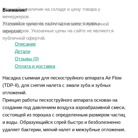
Уточняйте наличие на складе и цену товара у
Внимание!
менеджеров.
Уточняйте наличие на складе и цену товара у
Указанные цены на сайте не являются публичной
менеджеров. Указанные ц
ены на сайте не являются
офертой.
публичной офертой.
Описание
Детали
Отзывы (0)
Оплата и доставка
Насадка съемная для пескоструйного аппарата Air Flow
(TDP-II), для снятия налета с эмали зуба и зубных
отложений.
Принцип работы пескоструйного аппарата основан на
создании под давлением воздуха аэроабразивной смеси,
состоящей из порошка с определенным размером частиц
и воды. Образующийся спрей быстро и безболезненно
удаляет бактерии, мягкий налет и межзубные отложения.