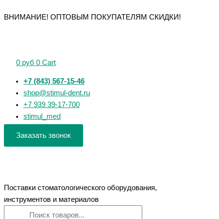
Перейти
Поиск
Поиск
Количество
Количество
Количество
Количество
Количество
ВНИМАНИЕ! ОПТОВЫМ ПОКУПАТЕЛЯМ СКИДКИ!
к
товаров
товаров
товара
товара
товара
товара
товара
содержимому
щипцы
Зеркало
1.181
1.187
1.080
№45
стоматологическое
Клинья
Клинья
Клинья
24
фиксирующие
фиксирующие
фиксирующие
0
руб
0
Cart
мм
деревянные
деревянные
деревянные
без
(100шт.)
(100шт.)
(100шт.)
+7 (843) 567-15-46
увеличения
ТОР
ТОР
ТОР
shop@stimul-dent.ru
ВМ
ВМ
ВМ
+7 939 39-17-700
stimul_med
Заказать звонок
Поставки стоматологического оборудования,
инструментов и материалов