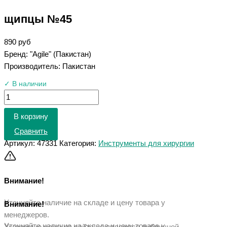
щипцы №45
890
руб
Бренд: "Agile" (Пакистан)
Производитель: Пакистан
✓ В наличии
В корзину
Сравнить
Артикул:
47331
Категория:
Инструменты для хирургии
Внимание!
Уточняйте наличие на складе и цену товара у
Внимание!
менеджеров.
Уточняйте наличие на складе и цену товара у