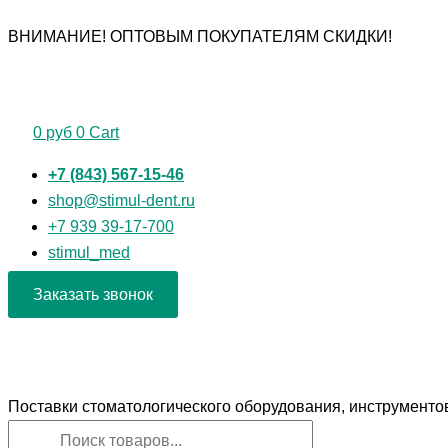
Перейти
Поиск
Поиск
Количество
ВНИМАНИЕ! ОПТОВЫМ ПОКУПАТЕЛЯМ СКИДКИ!
к
товаров
товаров
товара
содержимому
щипцы
№37
детские
0
руб
0
Cart
+7 (843) 567-15-46
shop@stimul-dent.ru
+7 939 39-17-700
stimul_med
Заказать звонок
Поставки стоматологического оборудования, инструменто