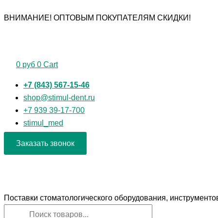
Перейти
Поиск
Поиск
Количество
ВНИМАНИЕ! ОПТОВЫМ ПОКУПАТЕЛЯМ СКИДКИ!
к
товаров
товаров
товара
содержимому
Кусачки
костные
по
0
руб
0
Cart
Листону,
Surgicon
+7 (843) 567-15-46
shop@stimul-dent.ru
+7 939 39-17-700
stimul_med
Заказать звонок
Поставки стоматологического оборудования, инструменто