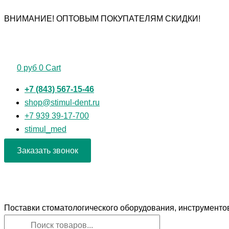
Перейти
Поиск
Поиск
Количество
ВНИМАНИЕ! ОПТОВЫМ ПОКУПАТЕЛЯМ СКИДКИ!
к
товаров
товаров
товара
содержимому
Элеватор
SD-
0745-
0
руб
0
Cart
04S
+7 (843) 567-15-46
shop@stimul-dent.ru
+7 939 39-17-700
stimul_med
Заказать звонок
Поставки стоматологического оборудования, инструменто