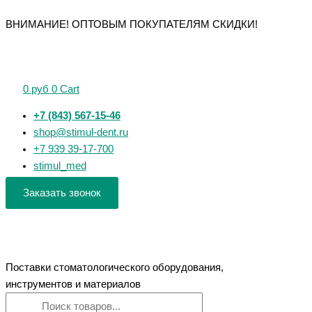
Перейти
Поиск
Поиск
Количество
Количество
Количество
Количество
Количество
ВНИМАНИЕ! ОПТОВЫМ ПОКУПАТЕЛЯМ СКИДКИ!
к
товаров
товаров
товара
товара
товара
товара
товара
содержимому
Зеркало
Зеркало
Зонд
Зонд
Штопфер-
стоматологическое
стоматологическое
зубной
зубной
гладилка
(Дента-
24
угловой
штыковидный
№
0
руб
0
Cart
М)
мм
l=15
(Дента-
2
с
мм
М)
(Дента-
+7 (843) 567-15-46
увеличением
(Дента-
М)
shop@stimul-dent.ru
М)
+7 939 39-17-700
stimul_med
Заказать звонок
Поставки стоматологического оборудования,
инструментов и материалов