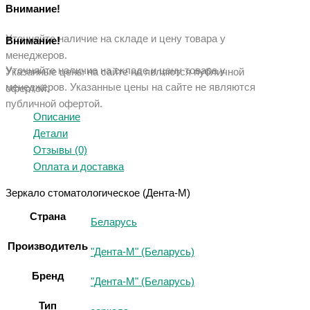
Внимание!
Уточняйте наличие на складе и цену товара у
Внимание!
менеджеров.
Уточняйте наличие на складе и цену товара у
Указанные цены на сайте не являются публичной
менеджеров. Указанные ц
ены на сайте не являются
офертой.
публичной офертой.
Описание
Детали
Отзывы (0)
Оплата и доставка
Зеркало стоматологическое (Дента-М)
Страна
Беларусь
Производитель
"Дента-М" (Беларусь)
Бренд
"Дента-М" (Беларусь)
Тип