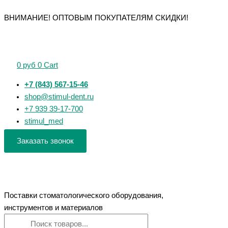
Перейти
Поиск
Поиск
Количество
Количество
Количество
Количество
Количество
ВНИМАНИЕ! ОПТОВЫМ ПОКУПАТЕЛЯМ СКИДКИ!
к
товаров
товаров
товара
товара
товара
товара
товара
содержимому
Ложка
Зонд
Зонд
Гладилка
Шина
кюретажная
зубной
зубной
дистальная-
назубная
№1
штыковидный
угловой
штопфер
ленточная
0
руб
0
Cart
(Струм)
(Дента-
l=15
(Дента-
М)
мм
М)
+7 (843) 567-15-46
(Дента-
shop@stimul-dent.ru
М)
+7 939 39-17-700
stimul_med
Заказать звонок
Поставки стоматологического оборудования,
инструментов и материалов