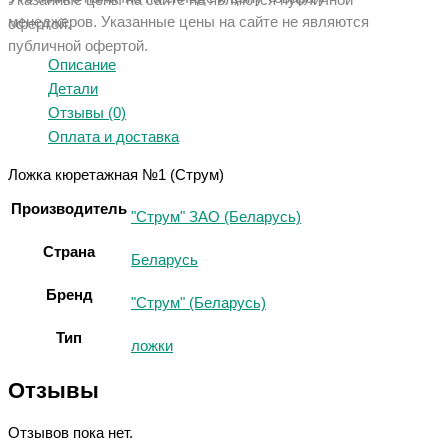
Указанные цены на сайте не являются публичной
менеджеров. Указанные ц
ены на сайте не являются
офертой.
публичной офертой.
Описание
Детали
Отзывы (0)
Оплата и доставка
Ложка кюретажная №1 (Струм)
Производитель
"Струм" ЗАО (Беларусь)
Страна
Беларусь
Бренд
"Струм" (Беларусь)
Тип
ложки
Отзывы
Отзывов пока нет.