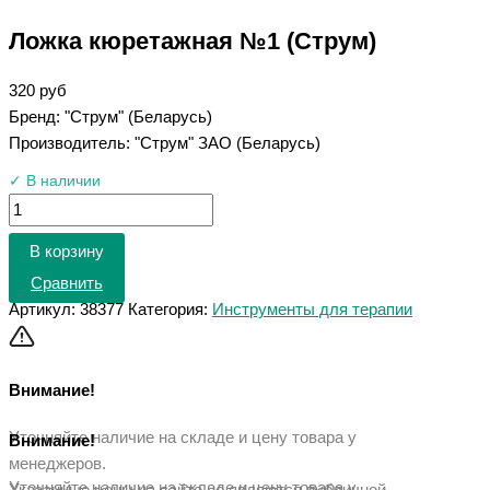
Ложка кюретажная №1 (Струм)
320
руб
Бренд: "Струм" (Беларусь)
Производитель: "Струм" ЗАО (Беларусь)
✓ В наличии
В корзину
Сравнить
Артикул:
38377
Категория:
Инструменты для терапии
Внимание!
Уточняйте наличие на складе и цену товара у
Внимание!
менеджеров.
Уточняйте наличие на складе и цену товара у