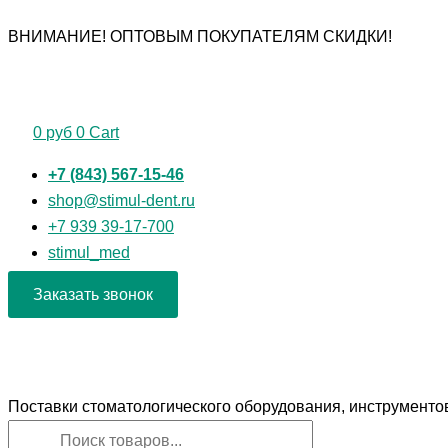
Перейти
Поиск
Поиск
Количество
ВНИМАНИЕ! ОПТОВЫМ ПОКУПАТЕЛЯМ СКИДКИ!
к
товаров
товаров
товара
содержимому
Экскаватор
№
2
0
руб
0
Cart
(Дента-
М)
+7 (843) 567-15-46
shop@stimul-dent.ru
+7 939 39-17-700
stimul_med
Заказать звонок
Поставки стоматологического оборудования, инструменто