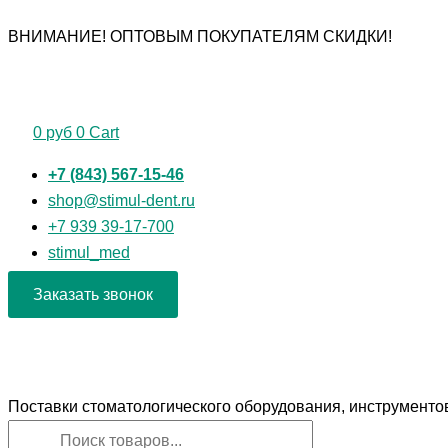
Первоначальная
Текущая
Перейти
Поиск
Поиск
Количество
ВНИМАНИЕ! ОПТОВЫМ ПОКУПАТЕЛЯМ СКИДКИ!
цена
цена:
к
товаров
товаров
товара
составляла
115 руб.
содержимому
Римеры
135 руб.
25мм
№40
0
руб
0
Cart
ЕВРОФАЙЛ
+7 (843) 567-15-46
shop@stimul-dent.ru
+7 939 39-17-700
stimul_med
Заказать звонок
Поставки стоматологического оборудования, инструменто