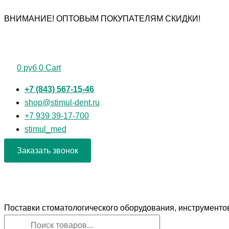
Перейти
Поиск
Поиск
Количество
ВНИМАНИЕ! ОПТОВЫМ ПОКУПАТЕЛЯМ СКИДКИ!
к
товаров
товаров
товара
содержимому
Игла
корневая
граненая
0
руб
0
Cart
№
5
+7 (843) 567-15-46
(500
shop@stimul-dent.ru
шт.)
+7 939 39-17-700
stimul_med
Заказать звонок
Поставки стоматологического оборудования, инструменто