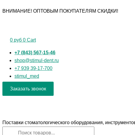
Перейти
Поиск
Поиск
Количество
ВНИМАНИЕ! ОПТОВЫМ ПОКУПАТЕЛЯМ СКИДКИ!
к
товаров
товаров
товара
содержимому
Боры
алмазные
"РосБел"
0
руб
0
Cart
Конус
заостренный
+7 (843) 567-15-46
806.204.166.534.016
shop@stimul-dent.ru
для
+7 939 39-17-700
углового
stimul_med
наконечника
Заказать звонок
Поставки стоматологического оборудования, инструменто