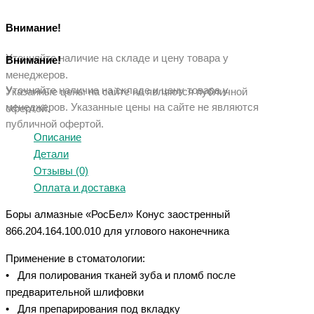
Внимание!
Уточняйте наличие на складе и цену товара у
Внимание!
менеджеров.
Уточняйте наличие на складе и цену товара у
Указанные цены на сайте не являются публичной
менеджеров. Указанные ц
ены на сайте не являются
офертой.
публичной офертой.
Описание
Детали
Отзывы (0)
Оплата и доставка
Боры алмазные «РосБел» Конус заостренный
866.204.164.100.010 для углового наконечника
Применение в стоматологии:
• Для полирования тканей зуба и пломб после
предварительной шлифовки
• Для препарирования под вкладку