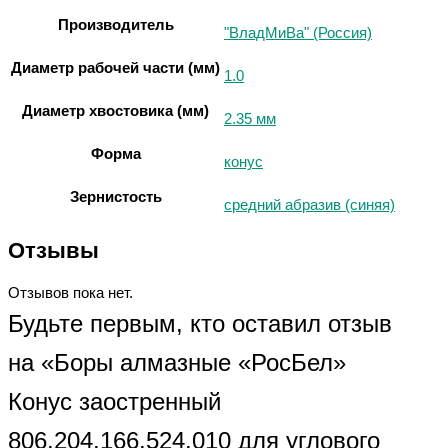
Производитель
"ВладМиВа" (Россия)
Диаметр рабочей части (мм)
1.0
Диаметр хвостовика (мм)
2.35 мм
Форма
конус
Зернистость
средний абразив (синяя)
Отзывы
Отзывов пока нет.
Будьте первым, кто оставил отзыв
на «Боры алмазные «РосБел»
Конус заостренный
806.204.166.524.010 для углового