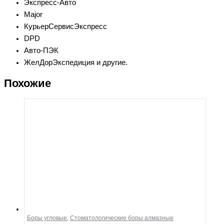
Экспресс-Авто
Major
КурьерСервисЭкспресс
DPD
Авто-ПЭК
ЖелДорЭкспедиция и другие.
Похожие
Боры угловые
,
Стоматологические боры алмазные