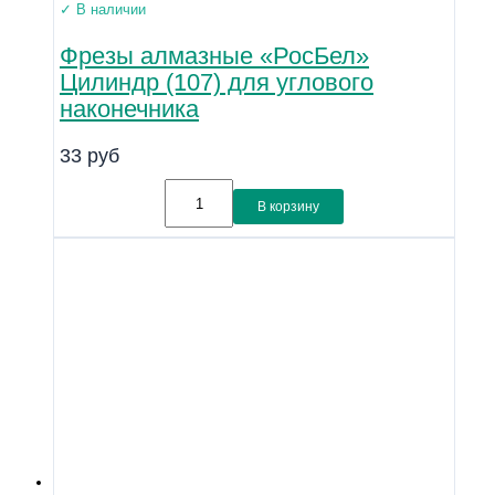
✓ В наличии
Фрезы алмазные «РосБел»
Цилиндр (107) для углового
наконечника
33
руб
В корзину