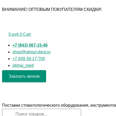
Перейти
Поиск
Поиск
Количество
ВНИМАНИЕ! ОПТОВЫМ ПОКУПАТЕЛЯМ СКИДКИ!
к
товаров
товаров
товара
содержимому
Боры
алмазные
"РосБел"
0
руб
0
Cart
Конус
заостренный
+7 (843) 567-15-46
806.204.166.514.014
shop@stimul-dent.ru
для
+7 939 39-17-700
углового
stimul_med
наконечника
Заказать звонок
Поставки стоматологического оборудования, инструменто