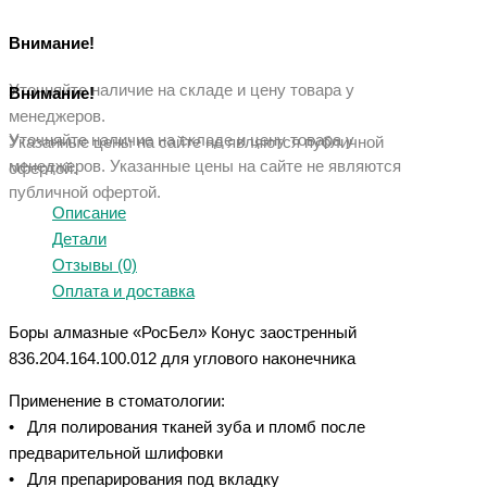
Внимание!
Уточняйте наличие на складе и цену товара у
Внимание!
менеджеров.
Уточняйте наличие на складе и цену товара у
Указанные цены на сайте не являются публичной
менеджеров. Указанные ц
ены на сайте не являются
офертой.
публичной офертой.
Описание
Детали
Отзывы (0)
Оплата и доставка
Боры алмазные «РосБел» Конус заостренный
836.204.164.100.012 для углового наконечника
Применение в стоматологии:
• Для полирования тканей зуба и пломб после
предварительной шлифовки
• Для препарирования под вкладку