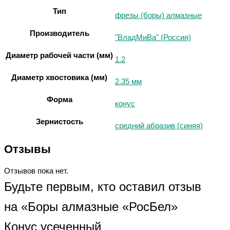
Тип
фрезы (боры) алмазные
Производитель
"ВладМиВа" (Россия)
Диаметр рабочей части (мм)
1.2
Диаметр хвостовика (мм)
2.35 мм
Форма
конус
Зернистость
средний абразив (синяя)
Отзывы
Отзывов пока нет.
Будьте первым, кто оставил отзыв
на «Боры алмазные «РосБел»
Конус усеченный