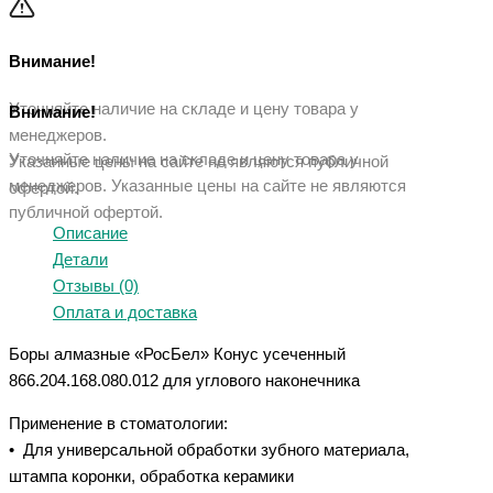
Внимание!
Уточняйте наличие на складе и цену товара у
Внимание!
менеджеров.
Уточняйте наличие на складе и цену товара у
Указанные цены на сайте не являются публичной
менеджеров. Указанные ц
ены на сайте не являются
офертой.
публичной офертой.
Описание
Детали
Отзывы (0)
Оплата и доставка
Боры алмазные «РосБел» Конус усеченный
866.204.168.080.012 для углового наконечника
Применение в стоматологии:
• Для универсальной обработки зубного материала,
штампа коронки, обработка керамики