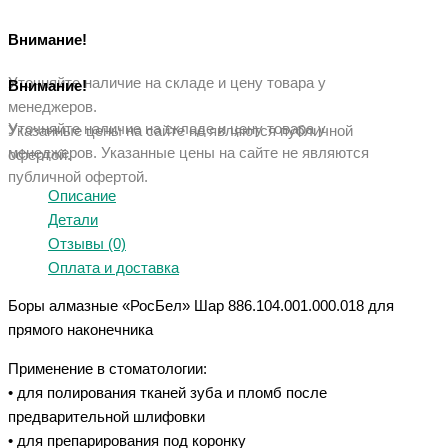
Внимание!
Уточняйте наличие на складе и цену товара у
Внимание!
менеджеров.
Уточняйте наличие на складе и цену товара у
Указанные цены на сайте не являются публичной
менеджеров. Указанные ц
ены на сайте не являются
офертой.
публичной офертой.
Описание
Детали
Отзывы (0)
Оплата и доставка
Боры алмазные «РосБел» Шар 886.104.001.000.018 для
прямого наконечника
Применение в стоматологии:
• для полирования тканей зуба и пломб после
предварительной шлифовки
• для препарирования под коронку