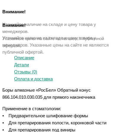
Внимание!
Уточняйте наличие на складе и цену товара у
Внимание!
менеджеров.
Уточняйте наличие на складе и цену товара у
Указанные цены на сайте не являются публичной
менеджеров. Указанные ц
ены на сайте не являются
офертой.
публичной офертой.
Описание
Детали
Отзывы (0)
Оплата и доставка
Боры алмазные «РосБел» Обратный конус
866.104.010.030.035 для прямого наконечника
Применение в стоматологии:
• Предварительное шлифование формы
• Для препарирования полости, коронковой части
• Для препарирования под виниры