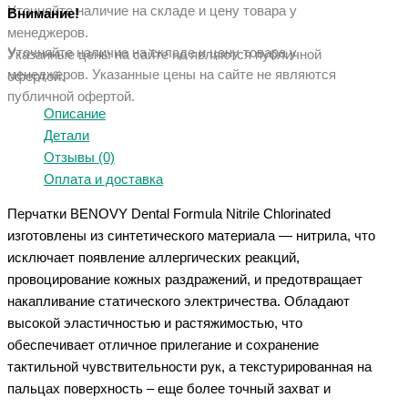
Уточняйте наличие на складе и цену товара у
Внимание!
менеджеров.
Уточняйте наличие на складе и цену товара у
Указанные цены на сайте не являются публичной
менеджеров. Указанные ц
ены на сайте не являются
офертой.
публичной офертой.
Описание
Детали
Отзывы (0)
Оплата и доставка
Перчатки BENOVY Dental Formula Nitrile Chlorinated
изготовлены из синтетического материала — нитрила, что
исключает появление аллергических реакций,
провоцирование кожных раздражений, и предотвращает
накапливание статического электричества. Обладают
высокой эластичностью и растяжимостью, что
обеспечивает отличное прилегание и сохранение
тактильной чувствительности рук, а текстурированная на
пальцах поверхность – еще более точный захват и