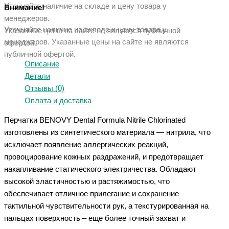
Уточняйте наличие на складе и цену товара у
Внимание!
менеджеров.
Уточняйте наличие на складе и цену товара у
Указанные цены на сайте не являются публичной
менеджеров. Указанные ц
ены на сайте не являются
офертой.
публичной офертой.
Описание
Детали
Отзывы (0)
Оплата и доставка
Перчатки BENOVY Dental Formula Nitrile Chlorinated
изготовлены из синтетического материала — нитрила, что
исключает появление аллергических реакций,
провоцирование кожных раздражений, и предотвращает
накапливание статического электричества. Обладают
высокой эластичностью и растяжимостью, что
обеспечивает отличное прилегание и сохранение
тактильной чувствительности рук, а текстурированная на
пальцах поверхность – еще более точный захват и