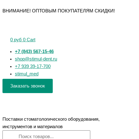
Перейти
Поиск
Поиск
Количество
Количество
Количество
Количество
Количество
ВНИМАНИЕ! ОПТОВЫМ ПОКУПАТЕЛЯМ СКИДКИ!
к
товаров
товаров
товара
товара
товара
товара
товара
содержимому
Перчатки
Контейнер
Карандаш
Силиконовые
Набор
нитриловые
для
химический
стаканчики
стоматологический
BENOVY
биоматериала
для
"ЕваДент"
0
руб
0
Cart
Dental
об.
пластмассы
тип-1
Formula
120
M
+7 (843) 567-15-46
Nitrile
мл
(31*23)
shop@stimul-dent.ru
Chlorinated
СТЕРИЛЬНЫЙ
Х-127
+7 939 39-17-700
Light
stimul_med
50
пар
Заказать звонок
(XL)
голубые
Поставки стоматологического оборудования,
инструментов и материалов