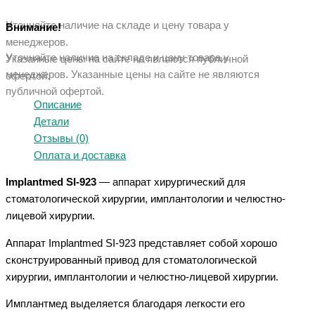
Уточняйте наличие на складе и цену товара у
Внимание!
менеджеров.
Уточняйте наличие на складе и цену товара у
Указанные цены на сайте не являются публичной
менеджеров. Указанные ц
ены на сайте не являются
офертой.
публичной офертой.
Описание
Детали
Отзывы (0)
Оплата и доставка
Implantmed SI-923
— аппарат хирургический для
стоматологической хирургии, имплантологии и челюстно-
лицевой хирургии.
Аппарат Implantmed SI-923 представляет собой хорошо
сконструированный привод для стоматологической
хирургии, имплантологии и челюстно-лицевой хирургии.
Имплантмед выделяется благодаря легкости его