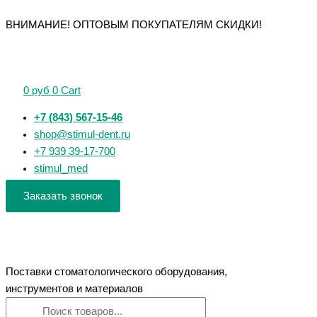
Перейти
Поиск
Поиск
Количество
Количество
Количество
Количество
Количество
ВНИМАНИЕ! ОПТОВЫМ ПОКУПАТЕЛЯМ СКИДКИ!
к
товаров
товаров
товара
товара
товара
товара
товара
содержимому
Implantmed
Аппарат
JW-
LABO-
VS
Classic
для
Y01
III
600
SI-
смазки
-
CAM
-
0
руб
0
Cart
923
и
дентальная
вытяжная
аспирационная
физиодиспенсер,
чистки
аспирационная
система
система
+7 (843) 567-15-46
аппарат
наконечников
система
влажного
shop@stimul-dent.ru
для
Woson
типа
+7 939 39-17-700
имплантологии
stimul_med
и
хирургии
Заказать звонок
Поставки стоматологического оборудования,
инструментов и материалов