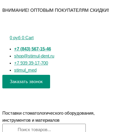
Перейти
Поиск
Поиск
Количество
Количество
Количество
Количество
Количество
ВНИМАНИЕ! ОПТОВЫМ ПОКУПАТЕЛЯМ СКИДКИ!
к
товаров
товаров
товара
товара
товара
товара
товара
содержимому
АСОЗ
LABO-
HDR-
Vatech
Up3d-
5.2
III
500
EzSensor
P53
Нью,
CAM
-
HD
фрезерный
0
руб
0
Cart
пескоструйный
вытяжная
визиограф
-
станок
аппарат
система
цифровой
5-
+7 (843) 567-15-46
компактный
радиовизиограф
осевой
shop@stimul-dent.ru
+7 939 39-17-700
stimul_med
Заказать звонок
Поставки стоматологического оборудования,
инструментов и материалов