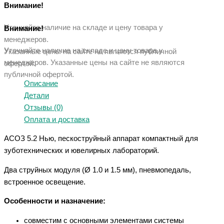
Внимание!
Уточняйте наличие на складе и цену товара у
Внимание!
менеджеров.
Уточняйте наличие на складе и цену товара у
Указанные цены на сайте не являются публичной
менеджеров. Указанные ц
ены на сайте не являются
офертой.
публичной офертой.
Описание
Детали
Отзывы (0)
Оплата и доставка
АСОЗ 5.2 Нью, пескоструйный аппарат компактный для
зуботехнических и ювелирных лабораторий.
Два струйных модуля (Ø 1.0 и 1.5 мм), пневмопедаль,
встроенное освещение.
Особенности и назначение:
совместим с основными элементами системы