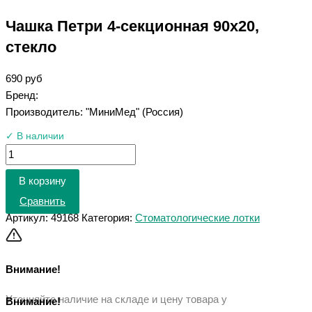
Чашка Петри 4-секционная 90х20,
стекло
690
руб
Бренд:
Производитель: "МиниМед" (Россия)
✓ В наличии
В корзину
Сравнить
Артикул:
49168
Категория:
Стоматологические лотки
Внимание!
Уточняйте наличие на складе и цену товара у
Внимание!