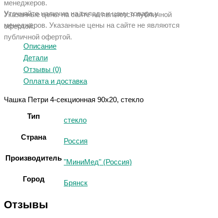
менеджеров.
Уточняйте наличие на складе и цену товара у
Указанные цены на сайте не являются публичной
менеджеров. Указанные ц
ены на сайте не являются
офертой.
публичной офертой.
Описание
Детали
Отзывы (0)
Оплата и доставка
Чашка Петри 4-секционная 90х20, стекло
Тип
стекло
Страна
Россия
Производитель
"МиниМед" (Россия)
Город
Брянск
Отзывы