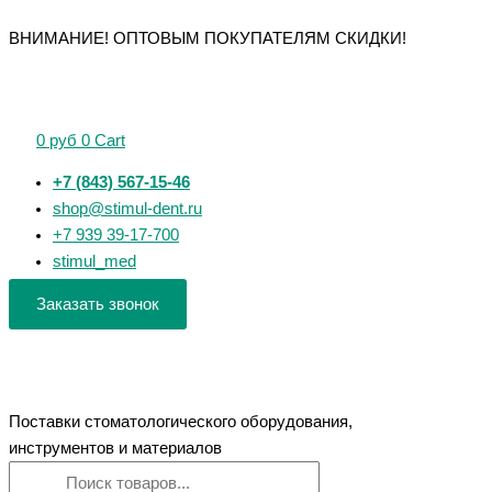
Перейти
Поиск
Поиск
Количество
Количество
Количество
Количество
Количество
ВНИМАНИЕ! ОПТОВЫМ ПОКУПАТЕЛЯМ СКИДКИ!
к
товаров
товаров
товара
товара
товара
товара
товара
содержимому
Чашка
Чашка
Лоток
Лоток
Лоток
Петри
Петри
шаровидный
стоматологический
стоматологический
4-
100х20,
100*50
с
с
0
руб
0
Cart
секционная
стекло
крышкой
крышкой
90х20,
ЛСК
ЛСК
+7 (843) 567-15-46
стекло
76*35
76*55
shop@stimul-dent.ru
+7 939 39-17-700
stimul_med
Заказать звонок
Поставки стоматологического оборудования,
инструментов и материалов