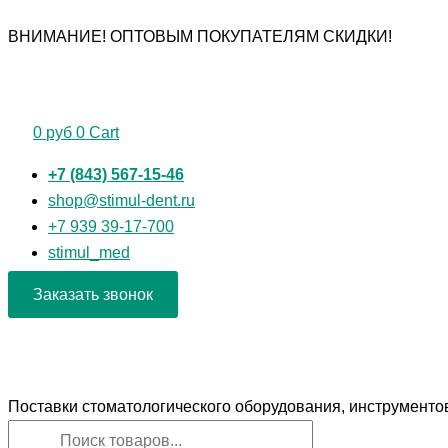
Перейти
Поиск
Поиск
Количество
ВНИМАНИЕ! ОПТОВЫМ ПОКУПАТЕЛЯМ СКИДКИ!
к
товаров
товаров
товара
содержимому
Ирригатор
Mercury
HF-
0
руб
0
Cart
8
Whisper
+7 (843) 567-15-46
shop@stimul-dent.ru
+7 939 39-17-700
stimul_med
Заказать звонок
Поставки стоматологического оборудования, инструменто