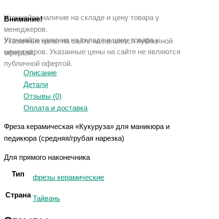
Уточняйте наличие на складе и цену товара у
Внимание!
менеджеров.
Уточняйте наличие на складе и цену товара у
Указанные цены на сайте не являются публичной
менеджеров. Указанные ц
ены на сайте не являются
офертой.
публичной офертой.
Описание
Детали
Отзывы (0)
Оплата и доставка
Фреза керамическая «Кукуруза» для маникюра и
педикюра (средняя/грубая нарезка)
Для прямого наконечника
Тип
фрезы керамические
Страна
Тайвань